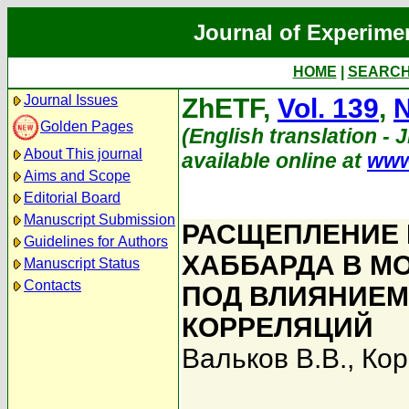
Journal of Experime
HOME
|
SEARC
Journal Issues
ZhETF,
Vol. 139
,
N
Golden Pages
(English translation - 
About This journal
available online at
www
Aims and Scope
Editorial Board
Manuscript Submission
РАСЩЕПЛЕНИЕ
Guidelines for Authors
ХАББАРДА В М
Manuscript Status
Contacts
ПОД ВЛИЯНИЕ
КОРРЕЛЯЦИЙ
Вальков В.В.
,
Кор