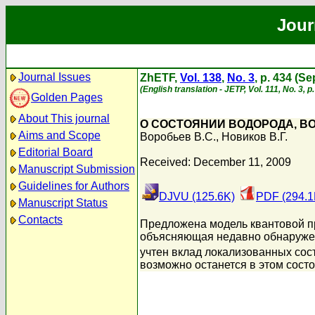
Jour
Journal Issues
ZhETF,
Vol. 138
,
No. 3
, p. 434 (S
(English translation - JETP, Vol. 111, No. 3,
Golden Pages
About This journal
О СОСТОЯНИИ ВОДОРОДА, В
Aims and Scope
Воробьев В.С.
,
Новиков В.Г.
Editorial Board
Received: December 11, 2009
Manuscript Submission
Guidelines for Authors
DJVU (125.6K)
PDF (294.1
Manuscript Status
Contacts
Предложена модель квантовой п
объясняющая недавно обнаружен
учтен вклад локализованных сост
возможно останется в этом сост