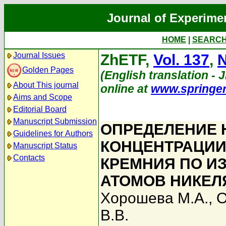
Journal of Experime
HOME
|
SEARC
Journal Issues
ZhETF,
Vol. 137
,
N
Golden Pages
(English translation - J
About This journal
online at
www.springe
Aims and Scope
Editorial Board
Manuscript Submission
ОПРЕДЕЛЕНИЕ 
Guidelines for Authors
КОНЦЕНТРАЦИИ
Manuscript Status
Contacts
КРЕМНИЯ ПО И
АТОМОВ НИКЕЛ
Хорошева М.А.
,
О
В.В.