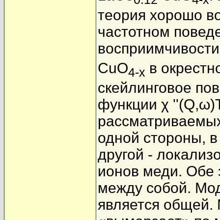
теория хорошо в
частотном повед
восприимчивости 
CuO
в окрестно
4-x
скейлинговое по
функции χ ''(Q,ω)
рассматриваемых
одной стороны, в
другой - локали
ионов меди. Обе
между собой. Мо
является общей.