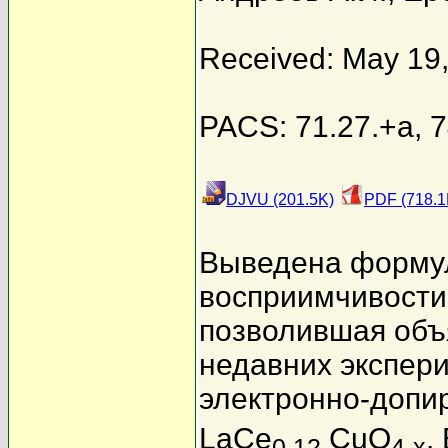
Received: May 19
PACS: 71.27.+a, 7
DJVU (201.5K)
PDF (718.1
Выведена формул
восприимчивости 
позволившая объ
недавних экспер
электронно-допи
LaCe
CuO
.
0.12
4-x