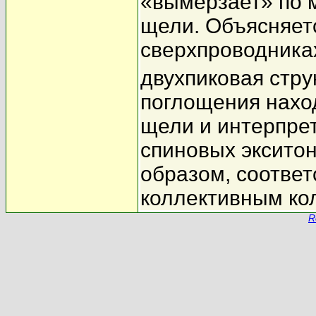
«вымерзает» по 
щели. Объясняет
сверхпроводника
двухпиковая струк
поглощения нахо
щели и интерпре
спиновых экситон
образом, соотве
коллективным ко
R