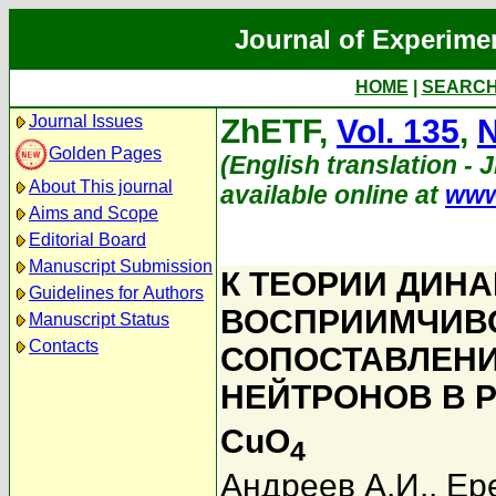
Journal of Experime
HOME
|
SEARC
Journal Issues
ZhETF,
Vol. 135
,
N
Golden Pages
(English translation - 
About This journal
available online at
www
Aims and Scope
Editorial Board
Manuscript Submission
К ТЕОРИИ ДИН
Guidelines for Authors
ВОСПРИИМЧИВОС
Manuscript Status
Contacts
СОПОСТАВЛЕНИ
НЕЙТРОНОВ В P
CuO
4
Андреев А.И.
,
Ер