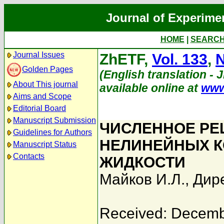
Journal of Experime
HOME
|
SEARC
Journal Issues
ZhETF,
Vol. 133
,
N
Golden Pages
(English translation - 
About This journal
available online at
www
Aims and Scope
Editorial Board
Manuscript Submission
ЧИСЛЕННОЕ РЕ
Guidelines for Authors
НЕЛИНЕЙНЫХ К
Manuscript Status
Contacts
ЖИДКОСТИ
Майков И.Л.
,
Дире
Received: Decemb