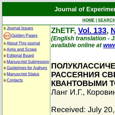
Journal of Experime
HOME
|
SEARC
Journal Issues
ZhETF,
Vol. 133
,
N
Golden Pages
(English translation - 
About This journal
available online at
www
Aims and Scope
Editorial Board
Manuscript Submission
ПОЛУКЛАССИЧЕ
Guidelines for Authors
РАССЕЯНИЯ СВ
Manuscript Status
Contacts
КВАНТОВЫМИ 
Ланг И.Г.
,
Коровин
Received: July 20