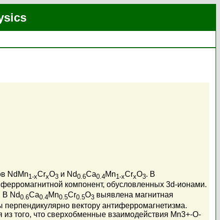
ysics
ов NdMn
Cr
O
и Nd
Ca
Mn
Cr
O
. B
1-x
x
3
0.6
0.4
1-x
x
3
 ферромагнитной компонент, обусловленных 3d-ионами.
 В Nd
Ca
Mn
Cr
O
выявлена магнитная
0.6
0.4
0.5
0.5
3
ы перпендикулярно вектору антиферромагнетизма.
 из того, что сверхобменные взаимодействия Mn3+-O-