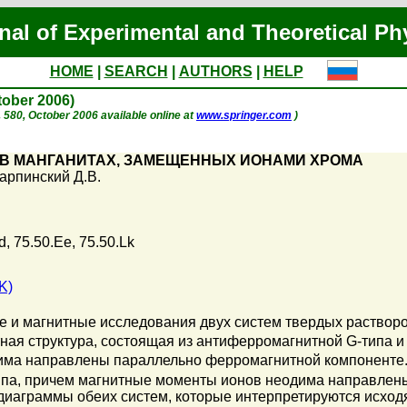
nal of Experimental and Theoretical Ph
HOME
|
SEARCH
|
AUTHORS
|
HELP
ctober 2006)
p. 580, October 2006 available online at
www.springer.com
)
В МАНГАНИТАХ, ЗАМЕЩЕННЫХ ИОНАМИ ХРОМА
арпинский Д.В.
d, 75.50.Ee, 75.50.Lk
K)
 и магнитные исследования двух систем твердых раствор
ая структура, состоящая из антиферромагнитной G-типа и
ма направлены параллельно ферромагнитной компоненте.
ипа, причем магнитные моменты ионов неодима направлен
иаграммы обеих систем, которые интерпретируются исходя