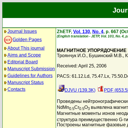
Jour
Journal Issues
ZhETF,
Vol. 130
,
No. 4
, p. 667 (O
(English translation - JETP, Vol. 103, No. 4, 
Golden Pages
About This journal
МАГНИТНОЕ УПОРЯДОЧЕНИЕ 
Aims and Scope
Троянчук И.О.
,
Бушинский М.В.
,
К
Editorial Board
Received: April 25, 2006
Manuscript Submission
Guidelines for Authors
PACS: 61.12.Ld, 75.47.Lx, 75.50.D
Manuscript Status
Contacts
DJVU (139.3K)
PDF (653.5
Проведены нейтронографические
NdMn
Cr
O
выявлена магнитн
0.5
0.5
3
Магнитные моменты ионов неоди
структура преимущественно G-т
Построены магнитные фазовые д