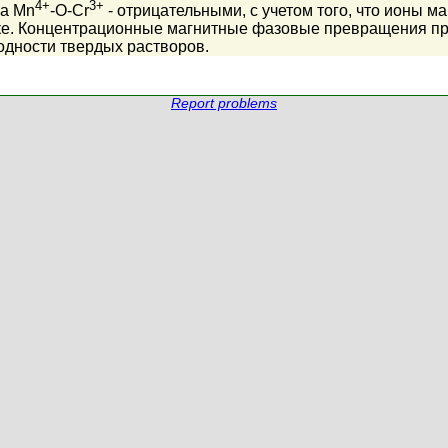
4+
3+
 а Mn
-O-Cr
- отрицательными, с учетом того, что ионы м
ке. Концентрационные магнитные фазовые превращения пр
одности твердых растворов.
Report problems