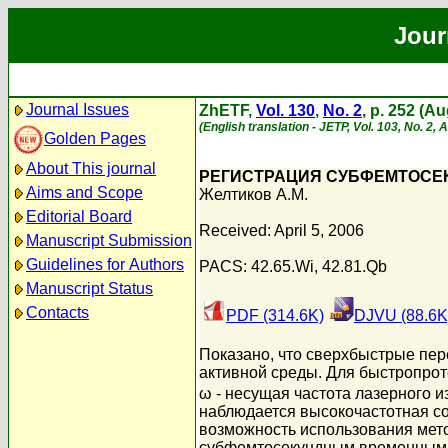
Jour
Journal Issues
ZhETF,
Vol. 130
,
No. 2
, p. 252 (A
(English translation - JETP, Vol. 103, No. 2,
Golden Pages
About This journal
РЕГИСТРАЦИЯ СУБФЕМТОСЕ
Aims and Scope
Желтиков А.М.
Editorial Board
Received: April 5, 2006
Manuscript Submission
Guidelines for Authors
PACS: 42.65.Wi, 42.81.Qb
Manuscript Status
Contacts
PDF (314.6K)
DJVU (88.6K
Показано, что сверхбыстрые пер
активной среды. Для быстропро
ω - несущая частота лазерного 
наблюдается высокочастотная со
возможность использования мето
субфемтосекундным временным