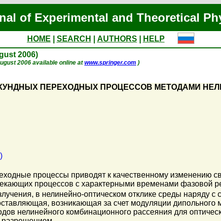
nal of Experimental and Theoretical Ph
HOME
|
SEARCH
|
AUTHORS
|
HELP
ugust 2006)
 August 2006 available online at
www.springer.com
)
КУНДНЫХ ПЕРЕХОДНЫХ ПРОЦЕССОВ МЕТОДАМИ НЕ
)
еходные процессы приводят к качественному изменению св
текающих процессов с характерными временами фазовой ре
излучения, в нелинейно-оптическом отклике среды наряду 
ставляющая, возникающая за счет модуляции дипольного м
дов нелинейного комбинационного рассеяния для оптическ
 разрешением.