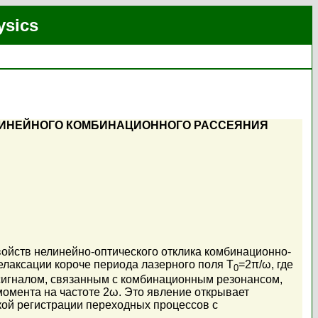
ysics
ЛИНЕЙНОГО КОМБИНАЦИОННОГО РАССЕЯНИЯ
ойств нелинейно-оптического отклика комбинационно-
лаксации короче периода лазерного поля T
=2π/ω, где
0
с сигналом, связанным с комбинационным резонансом,
омента на частоте 2ω. Это явление открывает
ой регистрации переходных процессов с