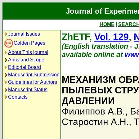
Journal of Experime
HOME
|
SEARC
Journal Issues
ZhETF,
Vol. 129
,
N
Golden Pages
(English translation - 
About This journal
available online at
www
Aims and Scope
Editorial Board
Manuscript Submission
МЕХАНИЗМ ОБР
Guidelines for Authors
ПЫЛЕВЫХ СТРУ
Manuscript Status
Contacts
ДАВЛЕНИИ
Филиппов А.В.
,
Б
Старостин А.Н.
,
Т