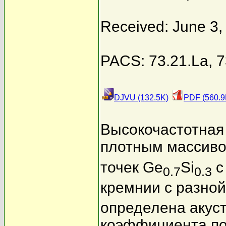
Received: June 3,
PACS: 73.21.La, 7
DJVU (132.5K)
PDF (560.9
Высокочастотная 
плотным массиво
точек Ge
Si
с
0.7
0.3
кремнии с разной
определена акус
коэффициента по