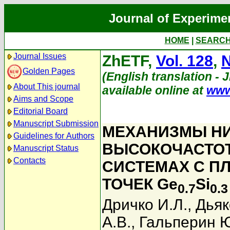
Journal of Experime
HOME
|
SEARC
Journal Issues
ZhETF,
Vol. 128
,
N
Golden Pages
(English translation - 
About This journal
available online at
www
Aims and Scope
Editorial Board
Manuscript Submission
МЕХАНИЗМЫ Н
Guidelines for Authors
ВЫСОКОЧАСТО
Manuscript Status
Contacts
СИСТЕМАХ С П
ТОЧЕК Ge
Si
0.7
0.3
Дричко И.Л.
,
Дьяк
А.В.
,
Гальперин 