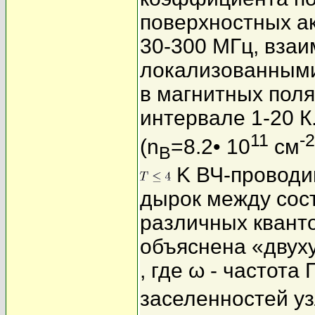
поверхностных ак
30-300 МГц, вза
локализованными
в магнитных поля
интервале 1-20 К
11
-2
(n
=8.2• 10
см
B
K ВЧ-проводи
дырок между сос
различных кванто
объяснена «двух
, где ω - частота 
заселенностей уз