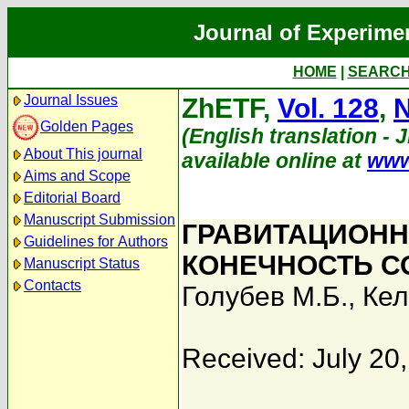
Journal of Experime
HOME
|
SEARC
Journal Issues
ZhETF,
Vol. 128
,
N
Golden Pages
(English translation - 
About This journal
available online at
www
Aims and Scope
Editorial Board
Manuscript Submission
ГРАВИТАЦИОНН
Guidelines for Authors
КОНЕЧНОСТЬ С
Manuscript Status
Contacts
Голубев М.Б.
,
Кел
Received: July 20