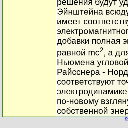
решения будут у
Эйнштейна всюду,
имеет соответст
электромагнитног
добавки полная э
2
равной mc
, а д
Ньюмена угловой
Райсснера - Нор
соответствуют то
электродинамике,
по-новому взглян
собственной энер
R