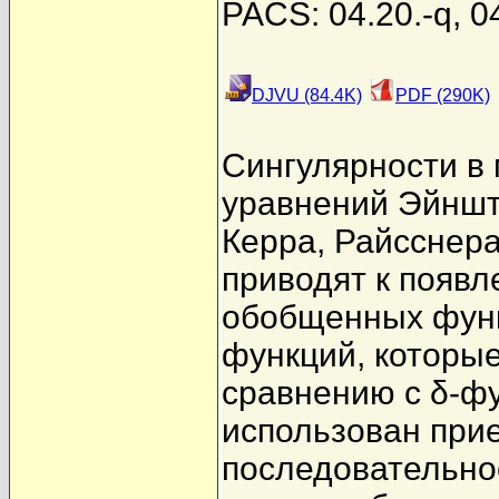
PACS: 04.20.-q, 0
DJVU (84.4K)
PDF (290K)
Сингулярности в
уравнений Эйнш
Керра, Райсснера
приводят к появ
обобщенных функ
функций, которые
сравнению с δ-фу
использован при
последовательно