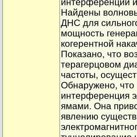
интерференции и 
Найдены волновы
ДНС для сильного
мощность генерац
когерентной нака
Показано, что во
терагерцовом ди
частоты, осущес
Обнаружено, что
интерференция э
ямами. Она прив
явлению существ
электромагнитног