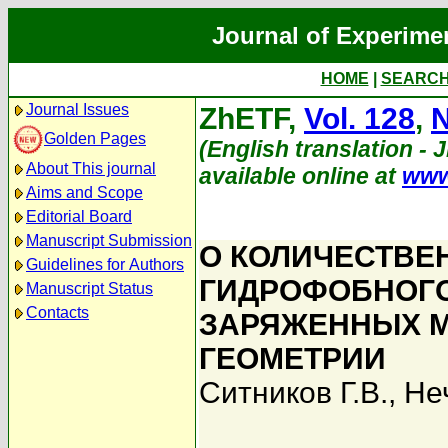
Journal of Experime
HOME
|
SEARC
Journal Issues
ZhETF,
Vol. 128
,
N
Golden Pages
(English translation - 
About This journal
available online at
www
Aims and Scope
Editorial Board
Manuscript Submission
О КОЛИЧЕСТВЕ
Guidelines for Authors
ГИДРОФОБНОГО
Manuscript Status
Contacts
ЗАРЯЖЕННЫХ М
ГЕОМЕТРИИ
Ситников Г.В.
,
Не