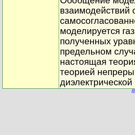
Обобщение модел
взаимодействий 
самосогласованно
моделируется га
полученных уравн
предельном случ
настоящая теория
теорией непреры
диэлектрической
R