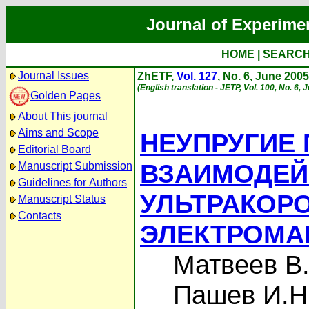
Journal of Experime
HOME
|
SEARC
Journal Issues
ZhETF,
Vol. 127
, No. 6, June 2005
(English translation - JETP, Vol. 100, No. 6, 
Golden Pages
About This journal
Aims and Scope
НЕУПРУГИЕ
Editorial Board
ВЗАИМОДЕЙ
Manuscript Submission
Guidelines for Authors
УЛЬТРАКОР
Manuscript Status
Contacts
ЭЛЕКТРОМА
Матвеев В.
Пашев И.Н