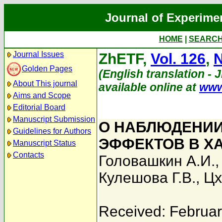
Journal of Experime
HOME
|
SEARC
Journal Issues
ZhETF,
Vol. 126
,
N
Golden Pages
(English translation - 
About This journal
available online at
www
Aims and Scope
Editorial Board
Manuscript Submission
О НАБЛЮДЕНИИ
Guidelines for Authors
ЭФФЕКТОВ В Х
Manuscript Status
Contacts
Головашкин А.И.
Кулешова Г.В.
,
Цх
Received: Februar