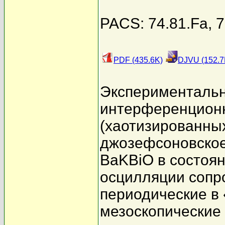
PACS: 74.81.Fa, 7
PDF (435.6K)
DJVU (152.7
Экспериментальн
интерференцион
(хаотизированных
джозефсоновское
BaKBiO в состоя
осцилляции сопр
периодические в 
мезоскопические