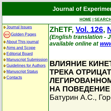
Journal of Experime
HOME
|
SEARC
Journal Issues
ZhETF,
Vol. 126
,
N
Golden Pages
(English translation - 
About This journal
available online at
www
Aims and Scope
Editorial Board
Manuscript Submission
ВЛИЯНИЕ КИНЕ
Guidelines for Authors
ТРЕКА ОТРИЦА
Manuscript Status
Contacts
ЛЕГИРОВАННО
НА ПОВЕДЕНИЕ
Батурин А.С.
,
Гор