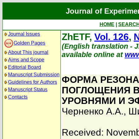
Journal of Experime
HOME
|
SEARC
Journal Issues
ZhETF,
Vol. 126
,
N
Golden Pages
(English translation - 
About This journal
available online at
www
Aims and Scope
Editorial Board
Manuscript Submission
ФОРМА РЕЗОН
Guidelines for Authors
ПОГЛОЩЕНИЯ 
Manuscript Status
Contacts
УРОВНЯМИ И Э
Черненко А.А.
,
Ши
Received: Novemb