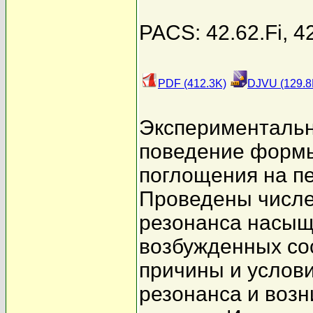
PACS: 42.62.Fi, 4
PDF (412.3K)
DJVU (129.8
Эксперименталь
поведение форм
поглощения на п
Проведены числ
резонанса насыщ
возбужденных со
причины и услов
резонанса и возн