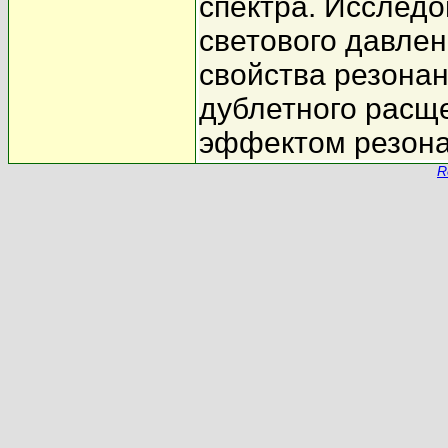
спектра. Исслед
светового давле
свойства резонан
дублетного расщ
эффектом резона
R