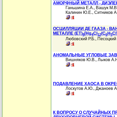
АМОРФНЫЙ МЕТАЛЛ - ДИЭЛЕ
Ганьшина Е.А.
,
Вашук М.В
Калинин Ю.Е.
,
Ситников А
ОСЦИЛЛЯЦИИ ДЕ ГААЗА - В
МЕТАЛЛЕ (ET)
[Hg
Cl
(C
H
Cl
8
4
12
6
5
Любовский Р.Б.
,
Песоцкий 
АНОМАЛЬНЫЕ УГЛОВЫЕ ЗАВ
Вишняков Ю.В.
,
Лыков А.
ПОДАВЛЕНИЕ ХАОСА В ОКР
Лоскутов А.Ю.
,
Джаноев А.
К ВОПРОСУ О СЛУЧАЙНЫХ 