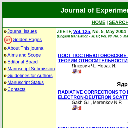
Journal of Experime
HOME
|
SEARC
Journal Issues
ZhETF,
Vol. 125
, No. 5, May 2004
(English translation - JETP, Vol. 98, No. 5, M
Golden Pages
About This journal
Aims and Scope
ПОСТ-ПОСТНЬЮТОНОВСКИЕ 
ТЕОРИИ ОТНОСИТЕЛЬНОСТИ
Editorial Board
Янкевич Ч.
,
Новак И.
Manuscript Submission
Guidelines for Authors
Manuscript Status
Ядр
Contacts
RADIATIVE CORRECTIONS TO 
ELECTRON-DEUTERON SCATTE
Gakh G.I.
,
Merenkov N.P.