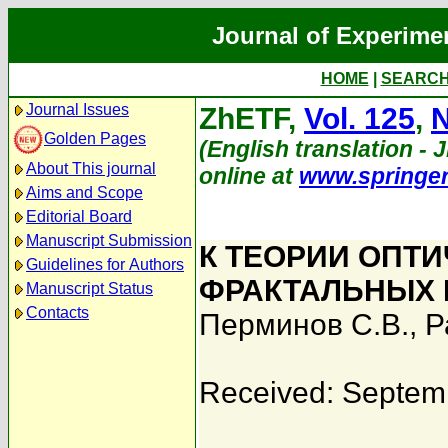
Journal of Experime
HOME
|
SEARC
Journal Issues
ZhETF,
Vol. 125
,
N
Golden Pages
(English translation - J
About This journal
online at
www.springe
Aims and Scope
Editorial Board
Manuscript Submission
К ТЕОРИИ ОПТ
Guidelines for Authors
ФРАКТАЛЬНЫХ 
Manuscript Status
Contacts
Перминов С.В.
,
Р
Received: Septem