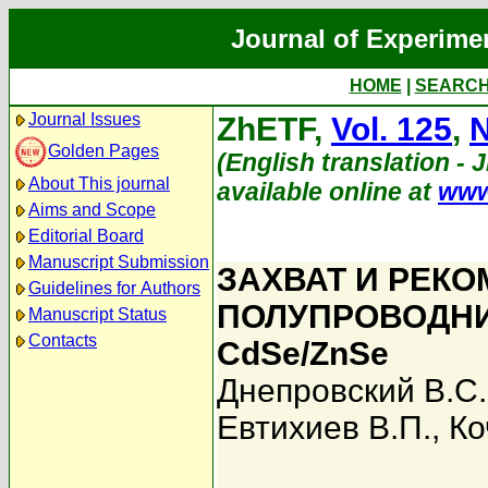
Journal of Experime
HOME
|
SEARC
Journal Issues
ZhETF,
Vol. 125
,
N
Golden Pages
(English translation - 
About This journal
available online at
www
Aims and Scope
Editorial Board
Manuscript Submission
ЗАХВАТ И РЕК
Guidelines for Authors
ПОЛУПРОВОДНИ
Manuscript Status
Contacts
CdSe/ZnSe
Днепровский В.С.
Евтихиев В.П.
,
Ко