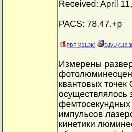
Received: April 11
PACS: 78.47.+p
PDF (401.3K)
DJVU (112.3
Измерены развер
фотолюминесцен
квантовых точек
осуществлялось 
фемтосекундных
импульсов лазер
кинетики люмине