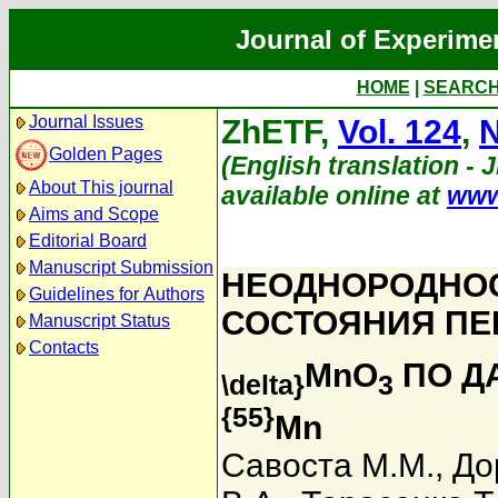
Journal of Experime
HOME
|
SEARC
Journal Issues
ZhETF,
Vol. 124
,
N
Golden Pages
(English translation - 
About This journal
available online at
www
Aims and Scope
Editorial Board
Manuscript Submission
НЕОДНОРОДНО
Guidelines for Authors
СОСТОЯНИЯ ПЕ
Manuscript Status
Contacts
MnO
ПО Д
\delta}
3
{55}
Mn
Савоста М.М.
,
До