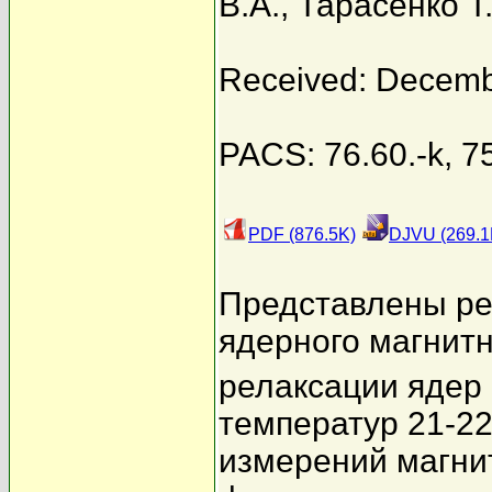
В.А.
,
Тарасенко Т
Received: Decemb
PACS: 76.60.-k, 7
PDF (876.5K)
DJVU (269.1
Представлены ре
ядерного магнитн
релаксации ядер
температур 21-2
измерений магнит