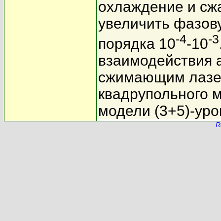
охлаждение и сж
увеличить фазову
-4
-3
порядка 10
-10
взаимодействия 
сжимающим лазер
квадрупольного м
модели (3+5)-уро
R