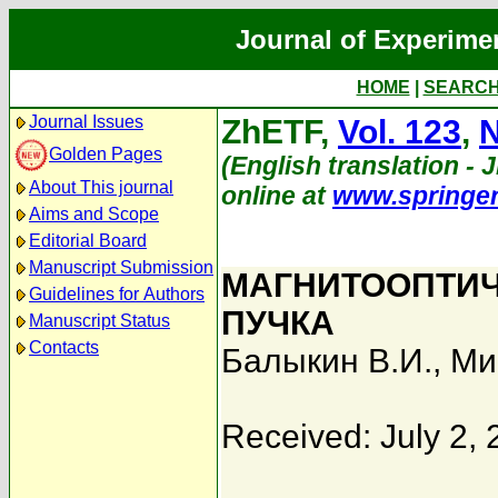
Journal of Experime
HOME
|
SEARC
Journal Issues
ZhETF,
Vol. 123
,
N
Golden Pages
(English translation - J
About This journal
online at
www.springe
Aims and Scope
Editorial Board
Manuscript Submission
МАГНИТООПТИЧ
Guidelines for Authors
ПУЧКА
Manuscript Status
Contacts
Балыкин В.И.
,
Ми
Received: July 2,