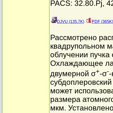
PACS: 32.80.Pj, 4
DJVU (135.7K)
PDF (365K
Рассмотрено рас
квадрупольном м
облучении пучка
Охлаждающее лаз
+
-
двумерной σ
-σ
-
субдоплеровский
может использов
размера атомного
мкм. Установлен