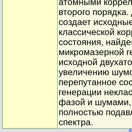
атомными корре
второго порядка. 
создает исходны
классической ко
состояния, найд
микромазерной г
исходной двухат
увеличению шумо
перепутанное со
генерации неклас
фазой и шумами, 
полностью подав
спектра.
R