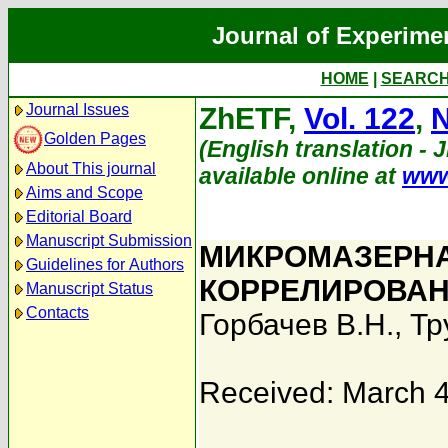
Journal of Experime
HOME
|
SEARC
Journal Issues
ZhETF,
Vol. 122
,
N
Golden Pages
(English translation - J
About This journal
available online at
www
Aims and Scope
Editorial Board
Manuscript Submission
МИКРОМАЗЕРНА
Guidelines for Authors
КОРРЕЛИРОВА
Manuscript Status
Contacts
Горбачев В.Н.
,
Тр
Received: March 4