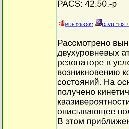
PACS: 42.50.-p
PDF (268.8K)
DJVU (103.7
Рассмотрено вын
двухуровневых а
резонаторе в усл
возникновению к
состояний. На ос
получено кинети
квазивероятност
описывающее пол
В этом приближен