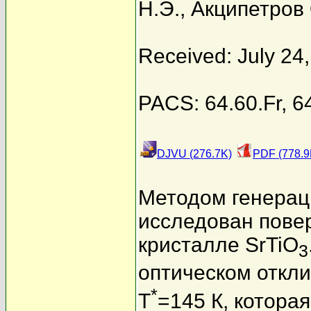
Н.Э.
,
Акципетров 
Received: July 24
PACS: 64.60.Fr, 6
DJVU (276.7K)
PDF (778.9
Методом генерац
исследован пове
кристалле SrTiO
3
оптическом откл
*
T
=145 К, котора