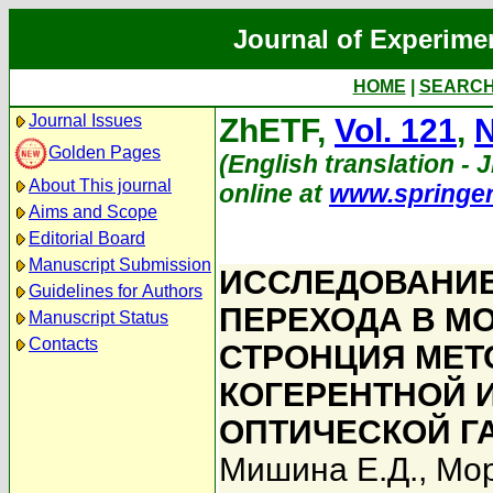
Journal of Experime
HOME
|
SEARC
Journal Issues
ZhETF,
Vol. 121
,
N
Golden Pages
(English translation - 
About This journal
online at
www.springe
Aims and Scope
Editorial Board
Manuscript Submission
ИССЛЕДОВАНИЕ
Guidelines for Authors
ПЕРЕХОДА В М
Manuscript Status
Contacts
СТРОНЦИЯ МЕТ
КОГЕРЕНТНОЙ 
ОПТИЧЕСКОЙ Г
Мишина Е.Д.
,
Мор