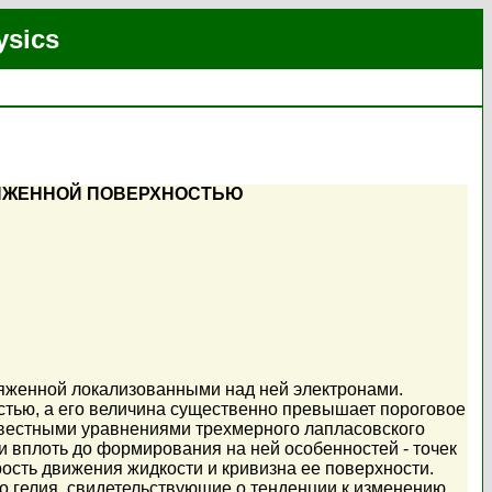
ysics
РЯЖЕННОЙ ПОВЕРХНОСТЬЮ
ряженной локализованными над ней электронами.
остью, а его величина существенно превышает пороговое
звестными уравнениями трехмерного лапласовского
и вплоть до формирования на ней особенностей - точек
ость движения жидкости и кривизна ее поверхности.
 гелия, свидетельствующие о тенденции к изменению