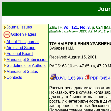
Jour
Journal Issues
ZhETF,
Vol. 121
,
No. 3
, p. 624 (M
(English translation - JETP, Vol. 94, No. 3, p
Golden Pages
About This journal
ТОЧНЫЕ РЕШЕНИЯ УРАВНЕН
Aims and Scope
Зубарев Н.М.
Editorial Board
Received: August 15, 2001
Manuscript Submission
Guidelines for Authors
PACS: 68.10.-m, 47.65.+a, 47.20.
Manuscript Status
Contacts
DJVU (165.9K)
PDF (345.4
Рассмотрена динамика развития 
Показано, что в случае, когда з
для неустойчивости значение, 
роста. Их интегрируемость в дв
заострения, в которых бесконеч
Получены точные решения задачи