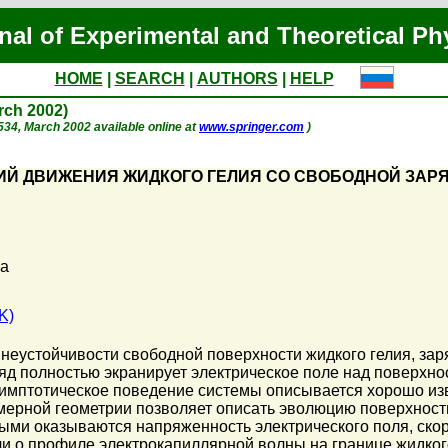
nal of Experimental and Theoretical Ph
HOME
|
SEARCH
|
AUTHORS
|
HELP
arch 2002)
. 534, March 2002 available online at
www.springer.com
)
ИЙ ДВИЖЕНИЯ ЖИДКОГО ГЕЛИЯ СО СВОБОДНОЙ ЗА
Ma
K)
неустойчивости свободной поверхности жидкого гелия, за
аряд полностью экранирует электрическое поле над поверхн
асимптотическое поведение системы описывается хорошо и
умерной геометрии позволяет описать эволюцию поверхност
ными оказываются напряженность электрического поля, скор
 о профиле электрокапиллярной волны на границе жидкого