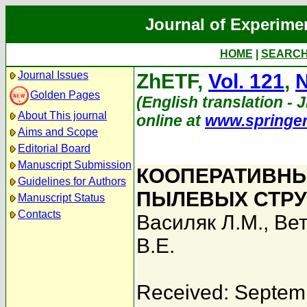
Journal of Experime
HOME
|
SEARC
Journal Issues
ZhETF,
Vol. 121
,
N
Golden Pages
(English translation - 
About This journal
online at
www.springe
Aims and Scope
Editorial Board
Manuscript Submission
КООПЕРАТИВНЫ
Guidelines for Authors
ПЫЛЕВЫХ СТРУ
Manuscript Status
Contacts
Василяк Л.М.
,
Вет
В.Е.
Received: Septem