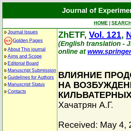
Journal of Experime
HOME
|
SEARC
Journal Issues
ZhETF,
Vol. 121
,
N
Golden Pages
(English translation - 
About This journal
online at
www.springe
Aims and Scope
Editorial Board
Manuscript Submission
ВЛИЯНИЕ ПРОД
Guidelines for Authors
НА ВОЗБУЖДЕН
Manuscript Status
Contacts
КИЛЬВАТЕРНЫХ
Хачатрян А.Г.
Received: May 4,