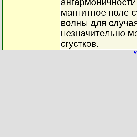
ангармоничности
магнитное поле 
волны для случая
незначительно м
сгустков.
R