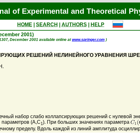
nal of Experimental and Theoretical Ph
HOME
|
SEARCH
|
AUTHORS
|
HELP
December 2001)
p. 1307, December 2001 available online at
www.springer.com
)
ИРУЮЩИХ РЕШЕНИЙ НЕЛИНЕЙНОГО УРАВНЕНИЯ ШРЕ
Н.
нечный набор слабо коллапсирующих решений с нулевой эн
е параметров (A,C
). При больших значениях параметра
1
нечному пределу. Вдоль каждой из линий амплитуда осцилл