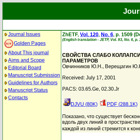
Jour
Journal Issues
ZhETF,
Vol. 120
,
No. 6
, p. 1509 (
(English translation - JETP, Vol. 93, No. 6, 
Golden Pages
About This journal
СВОЙСТВА СЛАБО КОЛЛАПС
Aims and Scope
ПАРАМЕТРОВ
Овчинников Ю.Н.
,
Верещагин Ю.
Editorial Board
Manuscript Submission
Received: July 17, 2001
Guidelines for Authors
PACS: 03.65.Ge, 02.30.Jr
Manuscript Status
Contacts
DJVU (80K)
PDF (288.1K)
Показано, что существует беско
вдоль двух линий в пространств
каждой из линий стремится к ко