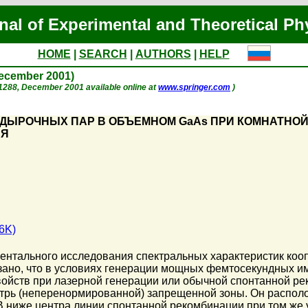
nal of Experimental and Theoretical Ph
HOME
|
SEARCH
|
AUTHORS
|
HELP
December 2001)
p. 1288, December 2001 available online at
www.springer.com
)
ДЫРОЧНЫХ ПАР В ОБЪЕМНОМ GaAs ПРИ КОМНАТНОЙ
ИЯ
6K)
ентального исследования спектральных характеристик ко
зано, что в условиях генерации мощных фемтосекундных и
войств при лазерной генерации или обычной спонтанной ре
утрь (неперенормированной) запрещенной зоны. Он располо
эВ ниже центра линии спонтанной рекомбинации при том же 