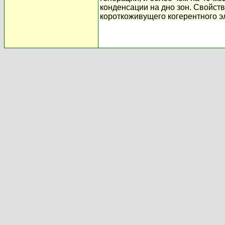
конденсации на дно зон. Свойст
короткоживущего когерентного э