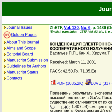
Jour
Journal Issues
ZhETF,
Vol. 120
,
No. 6
, p. 1486 (
(English translation - JETP, Vol. 93, No. 6, 
Golden Pages
About This journal
КОНДЕНСАЦИЯ ЭЛЕКТРОННО-
Aims and Scope
КООПЕРАТИВНОГО ИЗЛУЧЕН
Васильев П.П.
,
Кан Х.
,
Хирума Т.
Editorial Board
Manuscript Submission
Received: March 11, 2001
Guidelines for Authors
PACS: 42.50.Fx, 71.35.Ee
Manuscript Status
Contacts
PDF (1035.2K)
DJVU (317.
Приведены результаты эксперим
высокой плотности в GaAs. Пока
существенно отличаются от их с
-1.407 эВ) смещен вн
генерации, и более чем на 40 м