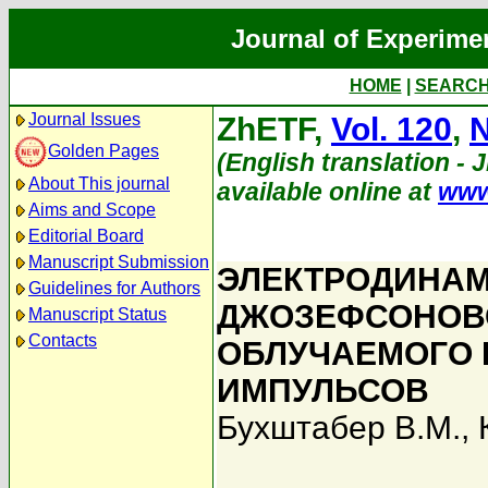
Journal of Experime
HOME
|
SEARC
Journal Issues
ZhETF,
Vol. 120
,
N
Golden Pages
(English translation - 
About This journal
available online at
www
Aims and Scope
Editorial Board
Manuscript Submission
ЭЛЕКТРОДИНАМ
Guidelines for Authors
ДЖОЗЕФСОНОВС
Manuscript Status
Contacts
ОБЛУЧАЕМОГО 
ИМПУЛЬСОВ
Бухштабер В.М.
,