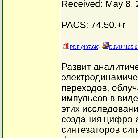
Received: May 8,
PACS: 74.50.+r
PDF (437.6K)
DJVU (165.6
Развит аналитич
электродинамиче
переходов, облу
импульсов в виде
этих исследован
создания цифро-
синтезаторов си