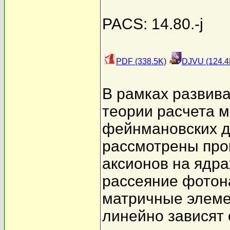
PACS: 14.80.-j
PDF (338.5K)
DJVU (124.4
В рамках развив
теории расчета 
фейнмановских д
рассмотрены про
аксионов на ядр
рассеяние фотон
матричные элем
линейно зависят 