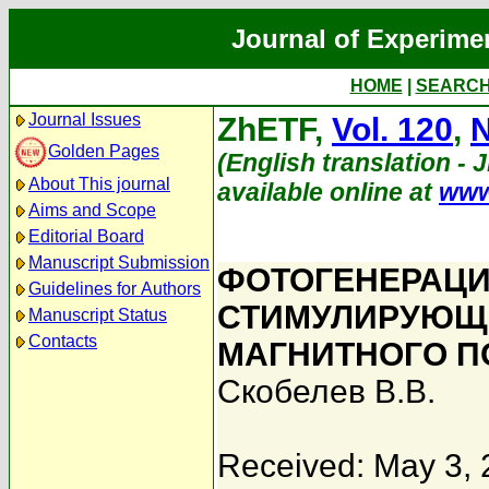
Journal of Experime
HOME
|
SEARC
Journal Issues
ZhETF,
Vol. 120
,
N
Golden Pages
(English translation - 
About This journal
available online at
www
Aims and Scope
Editorial Board
Manuscript Submission
ФОТОГЕНЕРАЦИ
Guidelines for Authors
СТИМУЛИРУЮЩ
Manuscript Status
Contacts
МАГНИТНОГО П
Скобелев В.В.
Received: May 3,