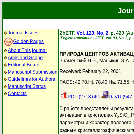
Jour
Journal Issues
ZhETF,
Vol. 120
,
No. 2
, p. 420 (A
(English translation - JETP, Vol. 93, No. 2, p
Golden Pages
About This journal
ПРИРОДА ЦЕНТРОВ АКТИВАЦ
Aims and Scope
Знаменский Н.В.
,
Маныкин Э.А.
,
Editorial Board
Received: February 22, 2001
Manuscript Submission
Guidelines for Authors
PACS: 42.70.Hj, 78.40.Ha, 71.55.H
Manuscript Status
Contacts
PDF (2718.6K)
DJVU (547.
В работе представлены результа
активации в кристаллах Y
SiO
:P
2
5
параметры и характер полевого
разным кристаллографическим ти