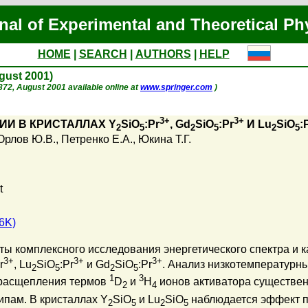
nal of Experimental and Theoretical Ph
HOME
|
SEARCH
|
AUTHORS
|
HELP
ugust 2001)
. 372, August 2001 available online at
www.springer.com
)
3+
3+
ИИ В КРИСТАЛЛАХ Y
SiO
:Pr
, Gd
SiO
:Pr
И Lu
SiO
:
2
5
2
5
2
5
Орлов Ю.В.
,
Петренко Е.А.
,
Юкина Т.Г.
t
6K)
ты комплексного исследования энергетического спектра и 
3+
3+
3+
r
, Lu
SiO
:Pr
и Gd
SiO
:Pr
. Анализ низкотемпературны
2
5
2
5
1
3
 расщепления термов
D
и
H
ионов активатора существен
2
4
пам. В кристаллах Y
SiO
и Lu
SiO
наблюдается эффект 
2
5
2
5