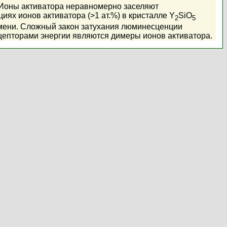
. Ионы активатора неравномерно заселяют
циях ионов активатора (>1 ат.%) в кристалле Y
SiO
2
5
мени. Сложный закон затухания люминесценции
кцепторами энергии являются димеры ионов активатора.