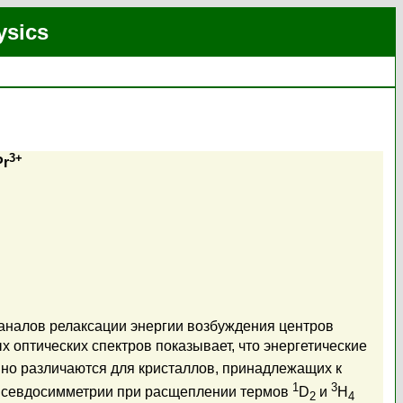
ysics
3+
Pr
каналов релаксации энергии возбуждения центров
х оптических спектров показывает, что энергетические
но различаются для кристаллов, принадлежащих к
1
3
псевдосимметрии при расщеплении термов
D
и
H
2
4