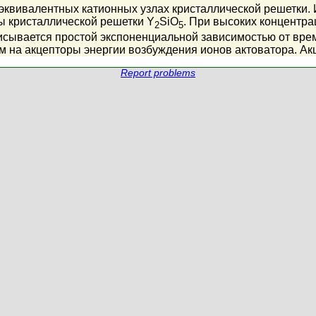
еэквивалентных катионных узлах кристаллической решетки
ы кристаллической решетки Y
SiO
. При высоких концентра
2
5
исывается простой экспоненциальной зависимостью от вре
м на акцепторы энергии возбуждения ионов актоватора. А
Report problems