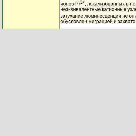
3+
ионов Pr
, локализованных в н
неэквивалентные катионные узл
затухание люминесценции не оп
обусловлен миграцией и захвато