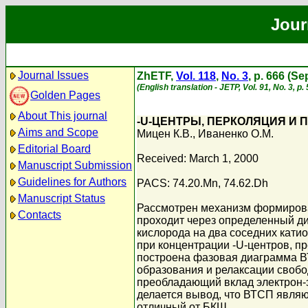
Jour
Journal Issues
ZhETF,
Vol. 118
,
No. 3
, p. 666 (S
(English translation - JETP, Vol. 91, No. 3, 
Golden Pages
About This journal
-U-ЦЕНТРЫ, ПЕРКОЛЯЦИЯ И 
Aims and Scope
Мицен К.В.
,
Иваненко О.М.
Editorial Board
Received: March 1, 2000
Manuscript Submission
Guidelines for Authors
PACS: 74.20.Mn, 74.62.Dh
Manuscript Status
Рассмотрен механизм формирован
Contacts
проходит через определенный ди
кислорода на два соседних кати
при концентрации -U-центров, 
построена фазовая диаграмма В
образования и релаксации свобо
преобладающий вклад электрон-э
делается вывод, что ВТСП являю
отличный от БКШ.