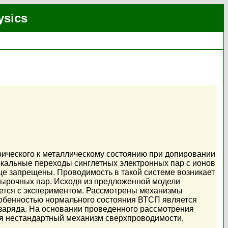
ysics
рического к металлическому состоянию при допировании
окальные переходы синглетных электронных пар с ионов
еще запрещены. Проводимость в такой системе возникает
дырочных пар. Исходя из предложенной модели
уется с экспериментом. Рассмотрены механизмы
собенностью нормального состояния ВТСП является
заряда. На основании проведенного рассмотрения
ся нестандартный механизм сверхпроводимости,