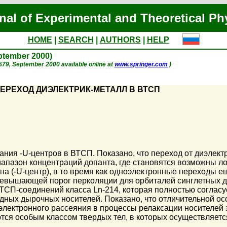
nal of Experimental and Theoretical Ph
HOME
|
SEARCH
|
AUTHORS
|
HELP
eptember 2000)
p. 579, September 2000 available online at
www.springer.com
)
ПЕРЕХОД ДИЭЛЕКТРИК-МЕТАЛЛ В ВТСП
ия -U-центров в ВТСП. Показано, что переход от диэлект
апазон концентраций допанта, где становятся возможны л
она (-U-центр), в то время как одноэлектронные переходы 
превышающей порог перколяции для орбиталей синглетных 
ТСП-соединений класса Ln-214, которая полностью соглас
дных дырочных носителей. Показано, что отличительной о
лектронного рассеяния в процессы релаксации носителей 
тся особым классом твердых тел, в которых осуществляет