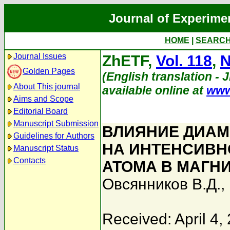
Journal of Experime
HOME
|
SEARC
Journal Issues
ZhETF,
Vol. 118
,
N
Golden Pages
(English translation - 
About This journal
available online at
www
Aims and Scope
Editorial Board
Manuscript Submission
ВЛИЯНИЕ ДИАМ
Guidelines for Authors
НА ИНТЕНСИВН
Manuscript Status
Contacts
АТОМА В МАГН
Овсянников В.Д.
,
Received: April 4,