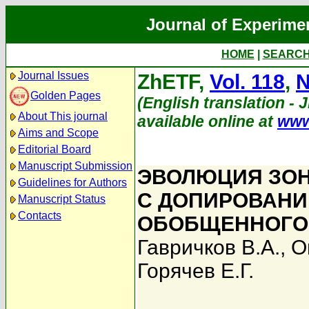
Journal of Experime
HOME
|
SEARC
Journal Issues
ZhETF,
Vol. 118
,
N
Golden Pages
(English translation - 
About This journal
available online at
www
Aims and Scope
Editorial Board
Manuscript Submission
ЭВОЛЮЦИЯ ЗОН
Guidelines for Authors
С ДОПИРОВАНИ
Manuscript Status
Contacts
ОБОБЩЕННОГО 
Гавричков В.А.
,
О
Горячев Е.Г.