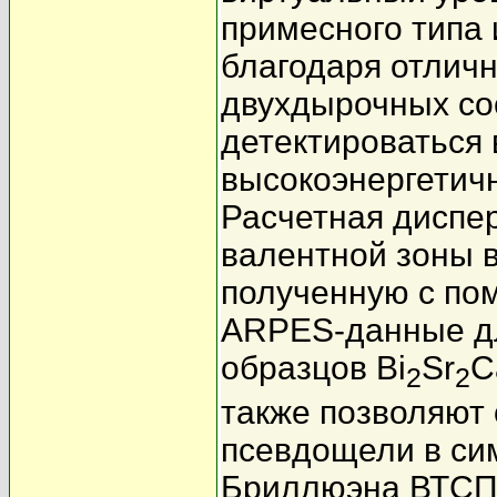
примесного типа
благодаря отлич
двухдырочных сос
детектироваться
высокоэнергетичн
Расчетная диспе
валентной зоны 
полученную с по
ARPES-данные д
образцов Bi
Sr
C
2
2
также позволяют 
псевдощели в си
Бриллюэна ВТСП-