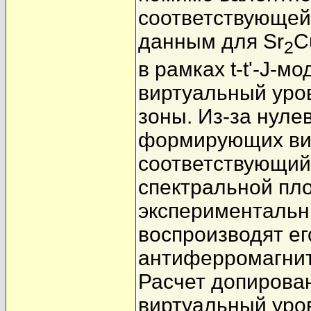
соответствующе
данным для Sr
C
2
в рамках t-t'-J-
виртуальный уро
зоны. Из-за нуле
формирующих ви
соответствующий 
спектральной пло
эксперименталь
воспроизводят ег
антиферромагнит
Расчет допирован
виртуальный уро