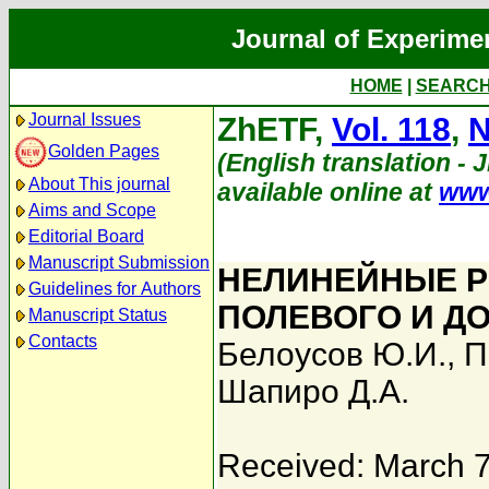
Journal of Experime
HOME
|
SEARC
Journal Issues
ZhETF,
Vol. 118
,
N
Golden Pages
(English translation - 
About This journal
available online at
www
Aims and Scope
Editorial Board
Manuscript Submission
НЕЛИНЕЙНЫЕ Р
Guidelines for Authors
ПОЛЕВОГО И Д
Manuscript Status
Contacts
Белоусов Ю.И.
,
П
Шапиро Д.А.
Received: March 7