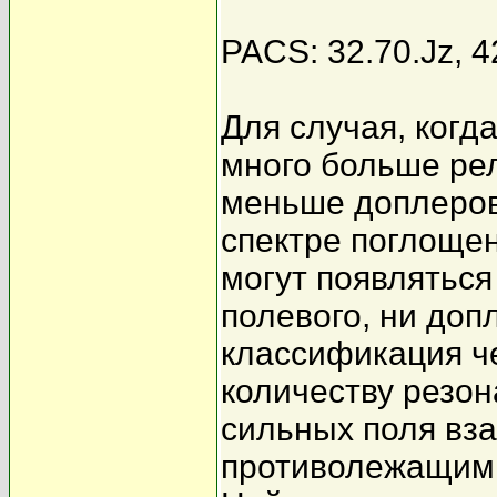
PACS: 32.70.Jz, 4
Для случая, когд
много больше рел
меньше доплеров
спектре поглощен
могут появлятьс
полевого, ни доп
классификация ч
количеству резон
сильных поля вз
противолежащими