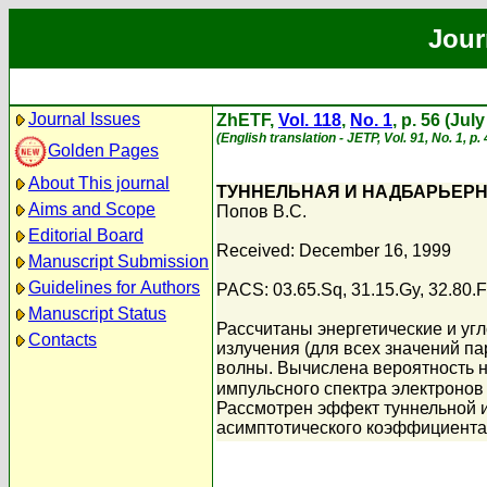
Jour
Journal Issues
ZhETF,
Vol. 118
,
No. 1
, p. 56 (Jul
(English translation - JETP, Vol. 91, No. 1, p.
Golden Pages
About This journal
ТУННЕЛЬНАЯ И НАДБАРЬЕРН
Aims and Scope
Попов В.С.
Editorial Board
Received: December 16, 1999
Manuscript Submission
Guidelines for Authors
PACS: 03.65.Sq, 31.15.Gy, 32.80.
Manuscript Status
Рассчитаны энергетические и уг
Contacts
излучения (для всех значений п
волны. Вычислена вероятность 
импульсного спектра электронов
Рассмотрен эффект туннельной 
асимптотического коэффициента