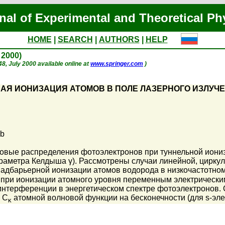
nal of Experimental and Theoretical Ph
HOME
|
SEARCH
|
AUTHORS
|
HELP
y 2000)
 48, July 2000 available online at
www.springer.com
)
АЯ ИОНИЗАЦИЯ АТОМОВ В ПОЛЕ ЛАЗЕРНОГО ИЗЛУЧ
Fb
ловые распределения фотоэлектронов при туннельной иони
араметра Келдыша γ). Рассмотрены случаи линейной, цирку
надбарьерной ионизации атомов водорода в низкочастотно
 при ионизации атомного уровня переменным электрическим
интерференции в энергетическом спектре фотоэлектронов.
 C
атомной волновой функции на бесконечности (для s-эле
κ