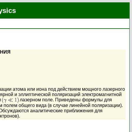
ysics
ЕНИЯ
зации атома или иона под действием мощного лазерного
лярной и эллиптической поляризаций электромагнитной
м
лазерном поле. Приведены формулы для
 полем общего вида (в случае линейной поляризации).
 Обсуждаются аналитические приближения для
ктронов).