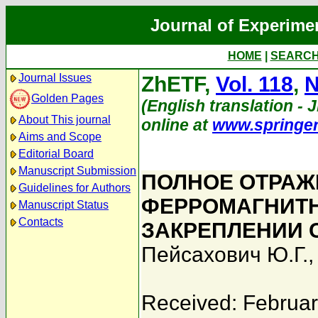
Journal of Experime
HOME
|
SEARC
Journal Issues
ZhETF,
Vol. 118
,
N
Golden Pages
(English translation - J
About This journal
online at
www.springe
Aims and Scope
Editorial Board
Manuscript Submission
ПОЛНОЕ ОТРАЖ
Guidelines for Authors
ФЕРРОМАГНИТН
Manuscript Status
Contacts
ЗАКРЕПЛЕНИИ 
Пейсахович Ю.Г.
Received: Februar