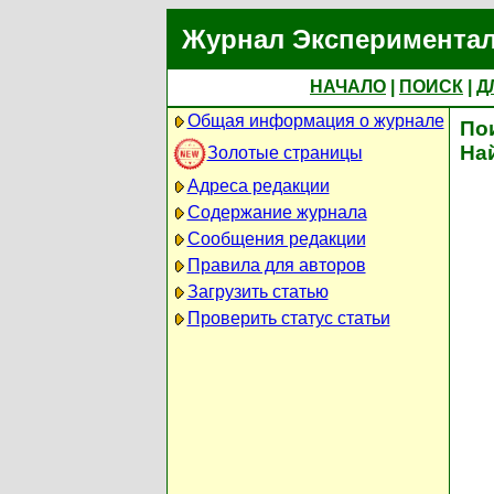
Журнал Экспериментал
НАЧАЛО
|
ПОИСК
|
Д
Общая информация о журнале
По
На
Золотые страницы
Адреса редакции
Содержание журнала
Сообщения редакции
Правила для авторов
Загрузить статью
Проверить статус статьи