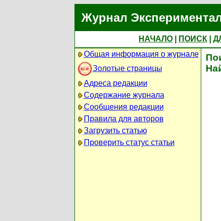
Журнал Экспериментал
НАЧАЛО
|
ПОИСК
|
Д
Общая информация о журнале
По
На
Золотые страницы
Адреса редакции
Содержание журнала
Сообщения редакции
Правила для авторов
Загрузить статью
Проверить статус статьи