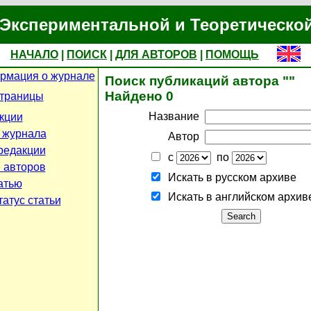
Экспериментальной и Теоретическо
НАЧАЛО
|
ПОИСК
|
ДЛЯ АВТОРОВ
|
ПОМОЩЬ
рмация о журнале
Поиск публикаций автора ""
Найдено 0
страницы
Название
кции
 журнала
Автор
редакции
с
по
 авторов
Искать в русском архиве
атью
Искать в английском архив
атус статьи