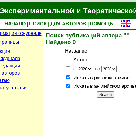
Экспериментальной и Теоретическо
НАЧАЛО
|
ПОИСК
|
ДЛЯ АВТОРОВ
|
ПОМОЩЬ
рмация о журнале
Поиск публикаций автора ""
Найдено 0
страницы
Название
кции
 журнала
Автор
редакции
с
по
 авторов
Искать в русском архиве
атью
Искать в английском архив
атус статьи