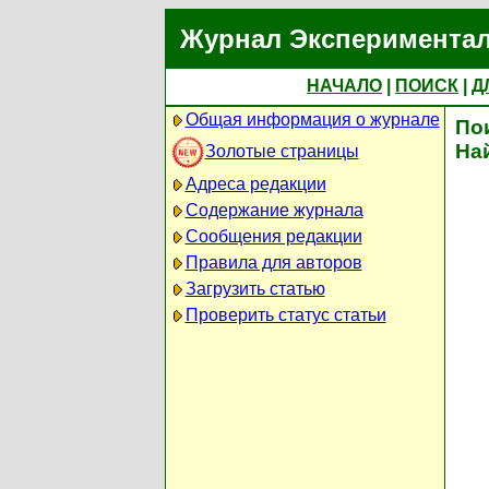
Журнал Экспериментал
НАЧАЛО
|
ПОИСК
|
Д
Общая информация о журнале
По
На
Золотые страницы
Адреса редакции
Содержание журнала
Сообщения редакции
Правила для авторов
Загрузить статью
Проверить статус статьи