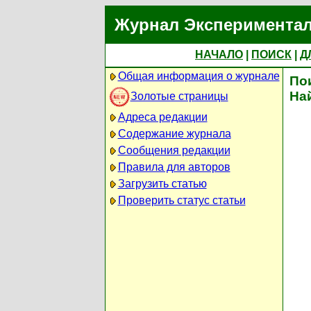
Журнал Экспериментал
НАЧАЛО
|
ПОИСК
|
Д
Общая информация о журнале
По
На
Золотые страницы
Адреса редакции
Содержание журнала
Сообщения редакции
Правила для авторов
Загрузить статью
Проверить статус статьи