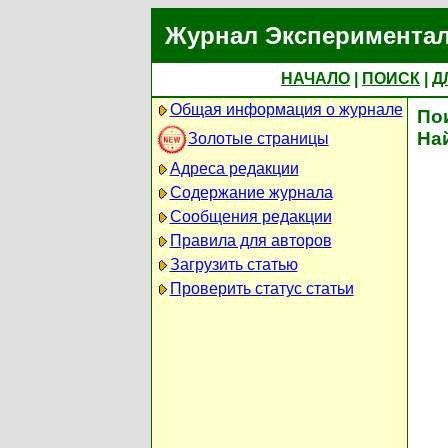
Журнал Экспериментал
НАЧАЛО
|
ПОИСК
|
Д
Общая информация о журнале
По
На
Золотые страницы
Адреса редакции
Содержание журнала
Сообщения редакции
Правила для авторов
Загрузить статью
Проверить статус статьи