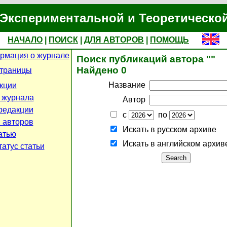
Экспериментальной и Теоретическо
НАЧАЛО
|
ПОИСК
|
ДЛЯ АВТОРОВ
|
ПОМОЩЬ
рмация о журнале
Поиск публикаций автора ""
Найдено 0
страницы
Название
кции
 журнала
Автор
редакции
с
по
 авторов
Искать в русском архиве
атью
Искать в английском архив
атус статьи