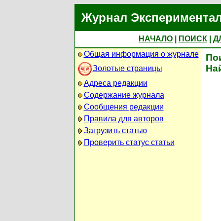
Журнал Экспериментал
НАЧАЛО
|
ПОИСК
|
Д
Общая информация о журнале
По
На
Золотые страницы
Адреса редакции
Содержание журнала
Сообщения редакции
Правила для авторов
Загрузить статью
Проверить статус статьи