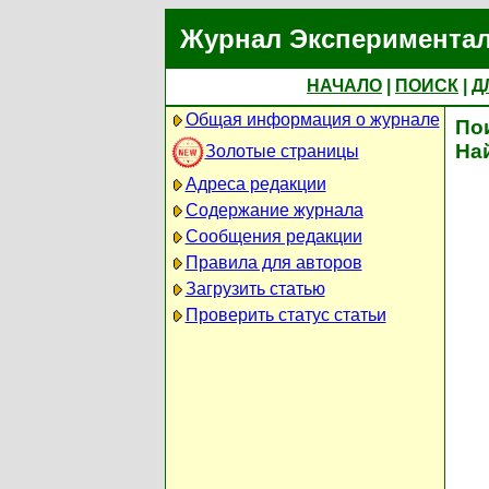
Журнал Экспериментал
НАЧАЛО
|
ПОИСК
|
Д
Общая информация о журнале
По
На
Золотые страницы
Адреса редакции
Содержание журнала
Сообщения редакции
Правила для авторов
Загрузить статью
Проверить статус статьи