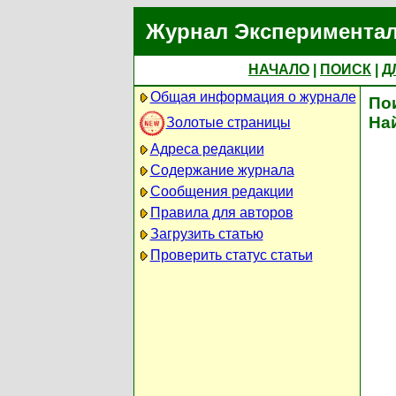
Журнал Экспериментал
НАЧАЛО
|
ПОИСК
|
Д
Общая информация о журнале
По
На
Золотые страницы
Адреса редакции
Содержание журнала
Сообщения редакции
Правила для авторов
Загрузить статью
Проверить статус статьи