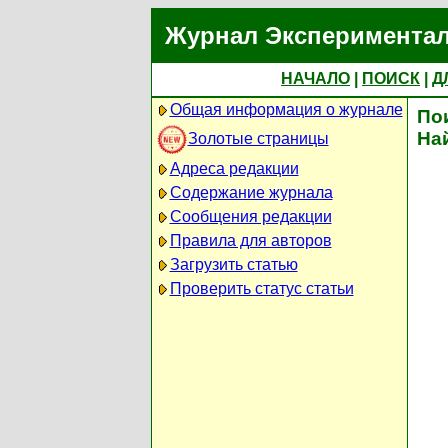
Журнал Экспериментал
НАЧАЛО
|
ПОИСК
|
Д
Общая информация о журнале
По
На
Золотые страницы
Адреса редакции
Содержание журнала
Сообщения редакции
Правила для авторов
Загрузить статью
Проверить статус статьи